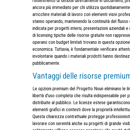
l'inserimento di simboli direttamente in documenti, pr
ancora più immediato per chi utilizza quotidianamente 
arricchire materiali di lavoro con elementi visivi profe
stanno operando, mantenendo la continuità del flusso c
indicata per progetti interni, presentazioni aziendali 
di licensing tipiche delle risorse gratuite non rappres
operano con budget limitati trovano in questa opzione u
economica. Tuttavia, è fondamentale verificare attenta
involontarie quando i materiali prodotti hanno destina
pubblicamente.
Vantaggi delle risorse premium
Le opzioni premium del Progetto Noun eliminano le limi
libertà d'uso completa che risulta indispensabile per 
distribuite al pubblico. Le licenze estese garantiscono 
elementi grafici in contesti dove la proprietà intellettu
Questa chiarezza contrattuale protegge professionisti
lavorare con serenità anche su progetti di grande visibil