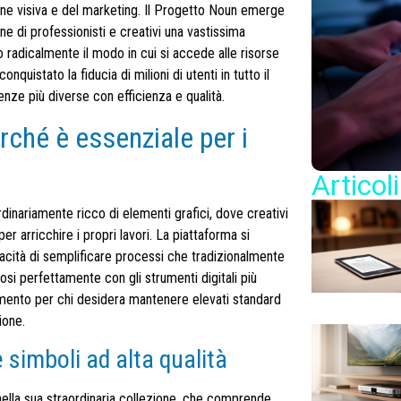
one visiva e del marketing. Il Progetto Noun emerge
e di professionisti e creativi una vastissima
o radicalmente il modo in cui si accede alle risorse
nquistato la fiducia di milioni di utenti in tutto il
enze più diverse con efficienza e qualità.
rché è essenziale per i
Articoli
inariamente ricco di elementi grafici, dove creativi
r arricchire i propri lavori. La piattaforma si
pacità di semplificare processi che tradizionalmente
si perfettamente con gli strumenti digitali più
rimento per chi desidera mantenere elevati standard
ione.
e simboli ad alta qualità
 nella sua straordinaria collezione, che comprende