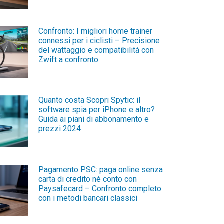
Per saperne di più »
Confronto: I migliori home trainer
connessi per i ciclisti – Precisione
del wattaggio e compatibilità con
Zwift a confronto
Per saperne di più »
Quanto costa Scopri Spytic: il
software spia per iPhone e altro?
Guida ai piani di abbonamento e
prezzi 2024
Per saperne di più »
Pagamento PSC: paga online senza
carta di credito né conto con
Paysafecard – Confronto completo
con i metodi bancari classici
Per saperne di più »