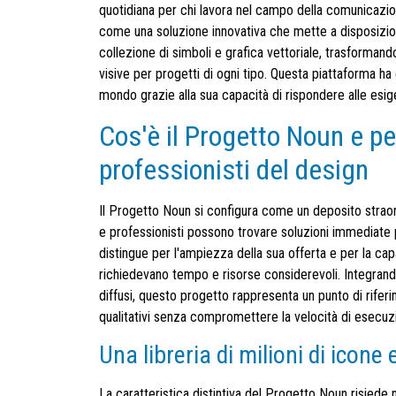
quotidiana per chi lavora nel campo della comunicazi
come una soluzione innovativa che mette a disposizion
collezione di simboli e grafica vettoriale, trasformand
visive per progetti di ogni tipo. Questa piattaforma ha co
mondo grazie alla sua capacità di rispondere alle esig
Cos'è il Progetto Noun e pe
professionisti del design
Il Progetto Noun si configura come un deposito straord
e professionisti possono trovare soluzioni immediate pe
distingue per l'ampiezza della sua offerta e per la ca
richiedevano tempo e risorse considerevoli. Integrando
diffusi, questo progetto rappresenta un punto di rife
qualitativi senza compromettere la velocità di esecuz
Una libreria di milioni di icone 
La caratteristica distintiva del Progetto Noun risiede