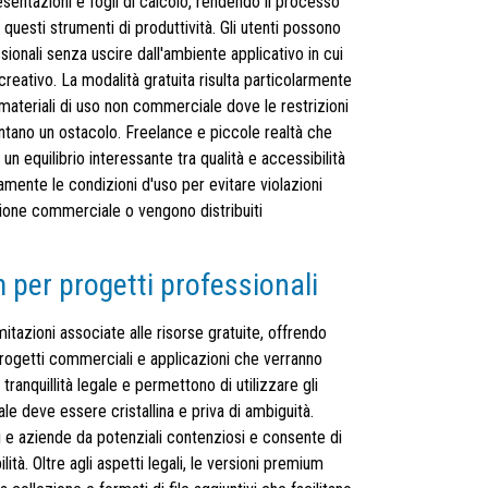
esentazioni e fogli di calcolo, rendendo il processo
questi strumenti di produttività. Gli utenti possono
ssionali senza uscire dall'ambiente applicativo in cui
reativo. La modalità gratuita risulta particolarmente
e materiali di uso non commerciale dove le restrizioni
entano un ostacolo. Freelance e piccole realtà che
n equilibrio interessante tra qualità e accessibilità
mente le condizioni d'uso per evitare violazioni
zione commerciale o vengono distribuiti
 per progetti professionali
tazioni associate alle risorse gratuite, offrendo
progetti commerciali e applicazioni che verranno
tranquillità legale e permettono di utilizzare gli
ale deve essere cristallina e priva di ambiguità.
 e aziende da potenziali contenziosi e consente di
ità. Oltre agli aspetti legali, le versioni premium