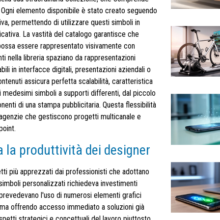
li. Ogni elemento disponibile è stato creato seguendo
ativa, permettendo di utilizzare questi simboli in
icativa. La vastità del catalogo garantisce che
, possa essere rappresentato visivamente con
ti nella libreria spaziano da rappresentazioni
bili in interfacce digitali, presentazioni aziendali o
ontenuti assicura perfetta scalabilità, caratteristica
medesimi simboli a supporti differenti, dal piccolo
enti di una stampa pubblicitaria. Questa flessibilità
agenzie che gestiscono progetti multicanale e
point.
 la produttività dei designer
tti più apprezzati dai professionisti che adottano
simboli personalizzati richiedeva investimenti
 prevedevano l'uso di numerosi elementi grafici
igma offrendo accesso immediato a soluzioni già
spetti strategici e concettuali del lavoro piuttosto