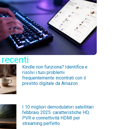
 recenti
Kindle non funziona? Identifica e
risolvi i tuoi problemi
frequentemente incontrati con il
prestito digitale da Amazon
Per saperne di più »
I 10 migliori demodulatori satellitari
febbraio 2025: caratteristiche HD,
PVR e connettività HDMI per
streaming perfetto