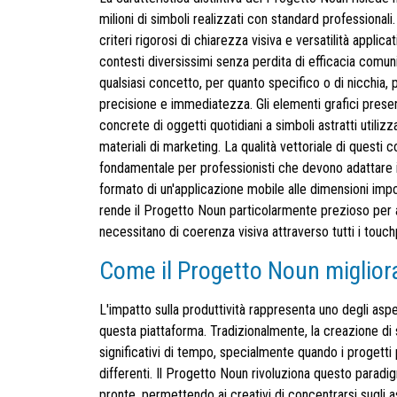
milioni di simboli realizzati con standard professiona
criteri rigorosi di chiarezza visiva e versatilità applic
contesti diversissimi senza perdita di efficacia comun
qualsiasi concetto, per quanto specifico o di nicchia
precisione e immediatezza. Gli elementi grafici presen
concrete di oggetti quotidiani a simboli astratti utilizza
materiali di marketing. La qualità vettoriale di questi c
fondamentale per professionisti che devono adattare i 
formato di un'applicazione mobile alle dimensioni impon
rende il Progetto Noun particolarmente prezioso per 
necessitano di coerenza visiva attraverso tutti i touch
Come il Progetto Noun migliora
L'impatto sulla produttività rappresenta uno degli aspe
questa piattaforma. Tradizionalmente, la creazione di 
significativi di tempo, specialmente quando i progetti
differenti. Il Progetto Noun rivoluziona questo parad
pronte, permettendo ai creativi di concentrarsi sugli a