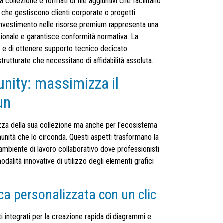
 collezione e formati di file aggiuntivi che facilitano
 che gestiscono clienti corporate o progetti
l'investimento nelle risorse premium rappresenta una
ionale e garantisce conformità normativa. La
ti e di ottenere supporto tecnico dedicato
strutturate che necessitano di affidabilità assoluta.
nity: massimizza il
un
ezza della sua collezione ma anche per l'ecosistema
unità che lo circonda. Questi aspetti trasformano la
 ambiente di lavoro collaborativo dove professionisti
dalità innovative di utilizzo degli elementi grafici
ca personalizzata con un clic
ti integrati per la creazione rapida di diagrammi e